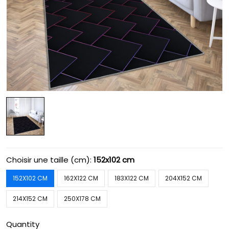
Choisir une taille (cm):
152x102 cm
152X102 CM
162X122 CM
183X122 CM
204X152 CM
214X152 CM
250X178 CM
Quantity