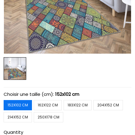
Choisir une taille (cm):
152x102 cm
152X102 CM
162X122 CM
183X122 CM
204X152 CM
214X152 CM
250X178 CM
Quantity